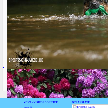
Zur Originalansicht 
VCNT - VISITORCOUNTER
GTRANSLATE
English
Heute
36