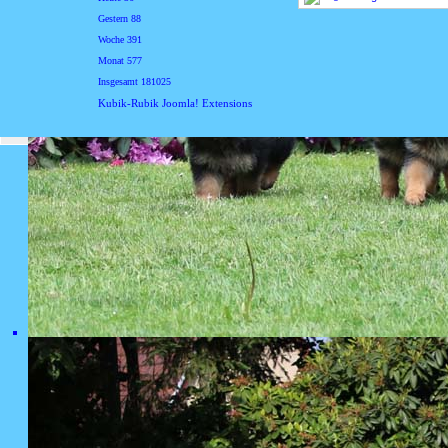
Gestern
88
Woche
391
Monat
577
Insgesamt
181025
Kubik-Rubik Joomla! Extensions